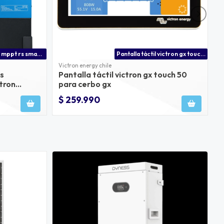
Victron energy mppt rs smartsolar 450/200-tr precio
Pantalla táctil victron gx touch 50 para cerbo gx
Victron energy chile
V
s
Pantalla táctil victron gx touch 50
V
tron
para cerbo gx
$ 259.990