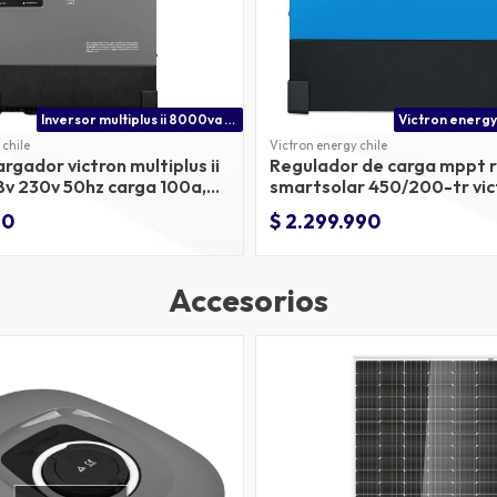
Inversor multiplus ii 8000va 48v victron energy
 chile
Victron energy chile
argador victron multiplus ii
Regulador de carga mppt r
v 230v 50hz carga 100a,
smartsolar 450/200-tr vic
ón 100a
energy
90
$ 2.299.990
Accesorios