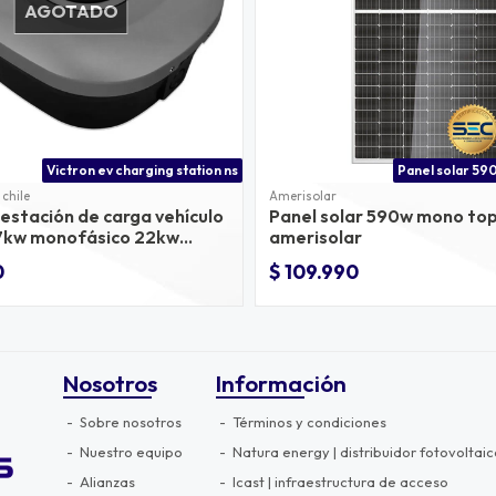
AGOTADO
Victron ev charging station ns
 chile
Amerisolar
 estación de carga vehículo
Panel solar 590w mono to
 7kw monofásico 22kw
amerisolar
0
$ 109.990
Nosotros
Información
Sobre nosotros
Términos y condiciones
Nuestro equipo
Natura energy | distribuidor fotovoltaic
Alianzas
Icast | infraestructura de acceso