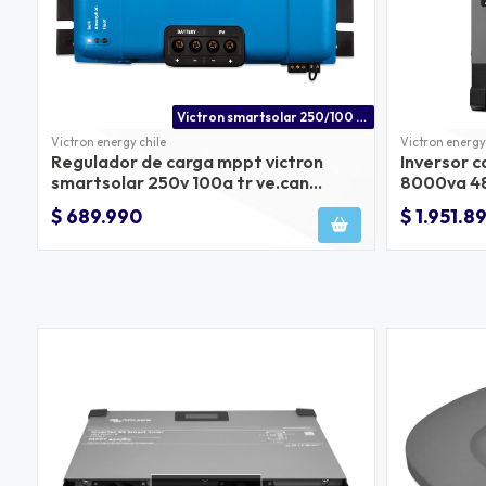
Victron smartsolar 250/100 mppt posee puerto ve.can y bluetooth
Victron energy chile
Victron energy
Regulador de carga mppt victron
Inversor c
smartsolar 250v 100a tr ve.can
8000va 48
bluetooth
conmutaci
$ 689.990
$ 1.951.8