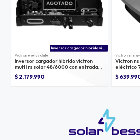
AGOTADO
Inversor cargador hibrido victron multi rs solar 48/6000
Victron energy chile
Victron energy
Inversor cargador hibrido victron
Victron ns
multi rs solar 48/6000 con entrada
eléctrico
450 v/4000w fv
trifásico
$ 2.179.990
$ 639.99