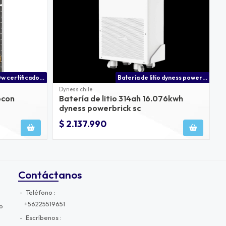
Panel solar 590w certificado sec chile
Batería de litio dyness powerbrick sc 16.07 kwh 314ah | batería solar lifepo? chile
Dyness chile
pcon
Batería de litio 314ah 16.076kwh
dyness powerbrick sc
$ 2.137.990
Contáctanos
Teléfono
+56225519651
o
Escríbenos