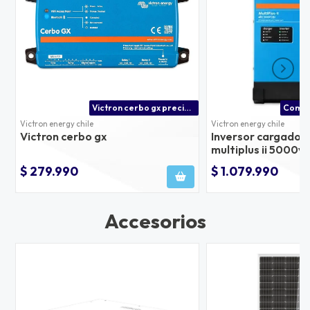
Victron cerbo gx precio chile
Victron energy chile
Victron energy chile
Victron cerbo gx
Inversor cargador 
multiplus ii 5000v
50hz carga 50a, c
$ 279.990
$ 1.079.990
70a
Accesorios