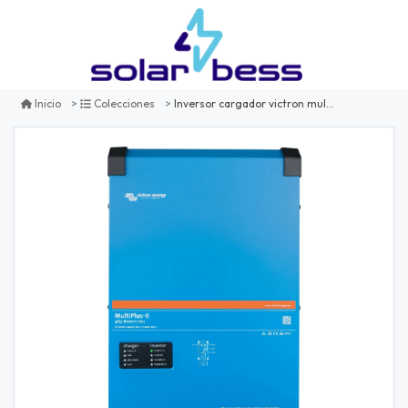
Inversor cargador victron multiplus ii 8000va 48v 230v 50hz carga 100a, conmutación 100a
Inicio
Colecciones