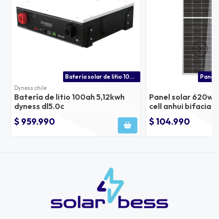
Batería solar de litio 100ah para inversores victron energy, growatt, voltronic, solis y +
Dyness chile
Batería de litio 100ah 5,12kwh
Panel solar 620w 
dyness dl5.0c
cell anhui bifacial
$ 959.990
$ 104.990