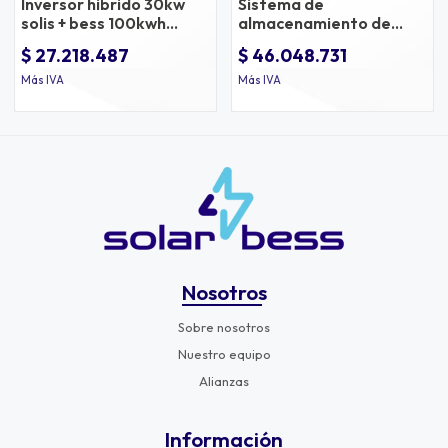
Inversor hibrido 30kw
Sistema de
solis + bess 100kwh
almacenamiento de
dyness
energía bess 261kwh
$ 27.218.487
$ 46.048.731
evercore solis
Más IVA
Más IVA
Nosotros
Sobre nosotros
Nuestro equipo
Alianzas
Información