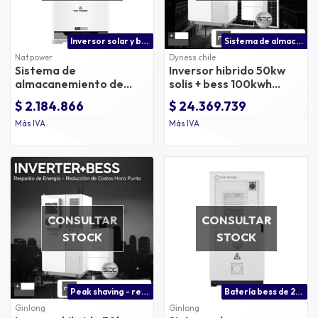
Inversor solar y batería de litio todo en uno
Sistema de almacenamiento bess con inversor híbrido
Nat power
Dyness chile
Sistema de
Inversor hibrido 50kw
almacanemiento de
solis + bess 100kwh
energía solar - ess 6.2kw
dyness
$ 2.184.866
$ 24.369.739
200ah
Más IVA
Más IVA
CONSULTAR
CONSULTAR
STOCK
STOCK
Peak shaving - recorte de energía en hora punta
Batería bess de 261kwh compatible con inversores solis
Ginlong
Ginlong