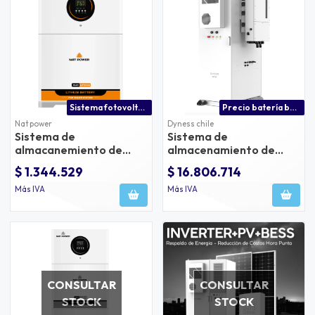
Sistema fotovoltaico de almacenamiento de energía
Precio batería bess 100kwh | almacenamiento de energía
Nat power
Dyness chile
Sistema de
Sistema de
almacanemiento de
almacenamiento de
energía solar - ess 6.2kw
energía bess 100kwh
$ 1.344.529
$ 16.806.714
100ah
bf100f-100kwh dyness
Más IVA
Más IVA
CONSULTAR
CONSULTAR
STOCK
STOCK