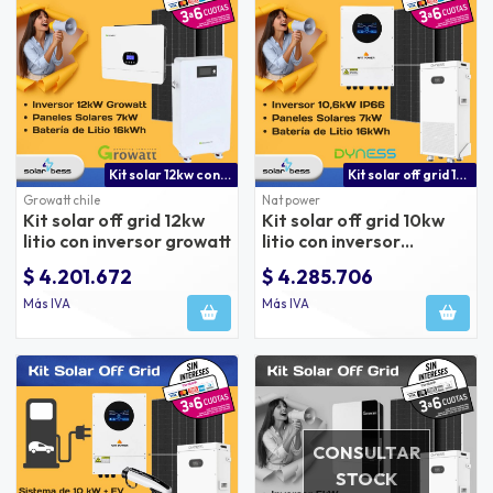
Kit solar 12kw con batería de litio con inversor growatt
Kit solar off grid 10kw litio
Growatt chile
Nat power
Kit solar off grid 12kw
Kit solar off grid 10kw
litio con inversor growatt
litio con inversor
natpower
$ 4.201.672
$ 4.285.706
Más IVA
Más IVA
CONSULTAR
STOCK