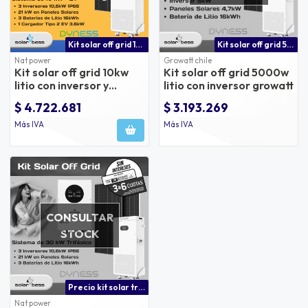
Kit solar off grid 10kw litio con cargador de auto eléctrico
Kit solar off grid 5000w litio con inversor growatt y batería dyness | energía solar autónoma de alta eficiencia
Nat power
Growatt chile
Kit solar off grid 10kw
Kit solar off grid 5000w
litio con inversor y
litio con inversor growatt
cargador de auto
$ 4.722.681
$ 3.193.269
eléctrico natpower
Más IVA
Más IVA
CONSULTAR
STOCK
Precio kit solar trifásico 30kw
Nat power