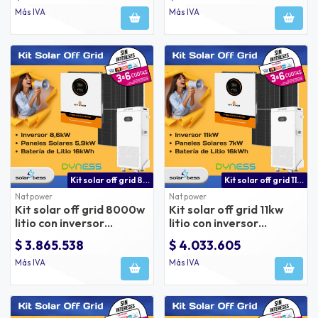
Más IVA
Más IVA
Kit solar off grid 8kw litio con inversor natpower | sistema solar autónomo con batería dyness y paneles amerisolar
Kit solar off grid 11kw litio | sistema solar autónomo de alta potencia
Nat power
Nat power
Kit solar off grid 8000w
Kit solar off grid 11kw
litio con inversor
litio con inversor
natpower
natpower
$ 3.865.538
$ 4.033.605
Más IVA
Más IVA