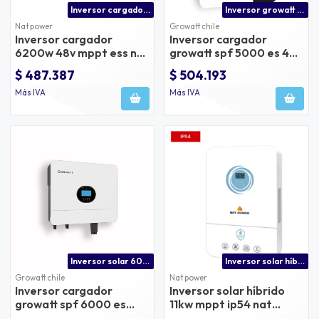
Inversor cargador 6200w para ess nat power
Inversor growatt spf 5000w 48v precio | inversor solar 5kw buena calidad
Nat power
Growatt chile
Inversor cargador
Inversor cargador
6200w 48v mppt ess nat
growatt spf 5000 es 48v
power
100a
$ 487.387
$ 504.193
Más IVA
Más IVA
Inversor solar 6000w con mppt de 8000w | distribuidor oficial growatt en chile
Inversor solar híbrido de 11kw con doble mppt, puerto bms y protección ip54.
Growatt chile
Nat power
Inversor cargador
Inversor solar híbrido
growatt spf 6000 es
11kw mppt ip54 nat
plus 48v 6kw solar y 8kw
power