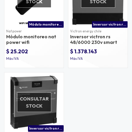
STOCK
STOCK
Módulo monitoreo wifi para inversor nat power
Inversor victron rs 48/6000 230v precio
Nat power
Victron energy chile
Módulo monitoreo nat
Inversor victron rs
power wifi
48/6000 230v smart
$ 25.202
$ 1.378.143
Más IVA
Más IVA
CONSULTAR
STOCK
Inversor victron rs 48/6000 230v precio