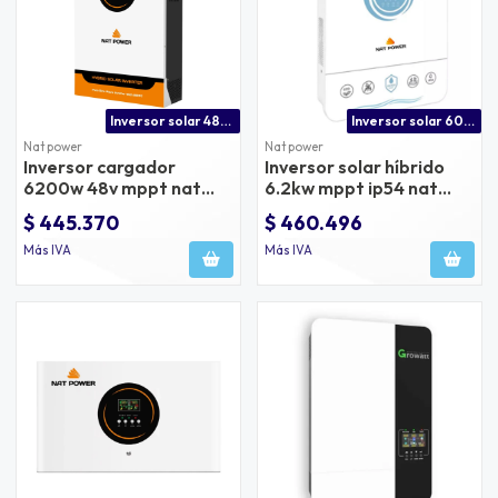
Inversor solar 48v con bms
Inversor solar 6000w ip54
Nat power
Nat power
Inversor cargador
Inversor solar híbrido
6200w 48v mppt nat
6.2kw mppt ip54 nat
power
power
$ 445.370
$ 460.496
Más IVA
Más IVA