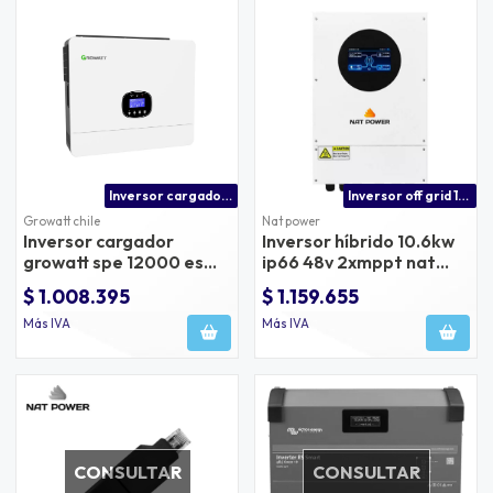
Inversor cargador growatt spe 12000 es 48v 12kw solar y 15kw en paneles
Inversor off grid 10kw con mppt nat power
Growatt chile
Nat power
Inversor cargador
Inversor híbrido 10.6kw
growatt spe 12000 es
ip66 48v 2xmppt nat
48v 12kw solar y 15kw en
power
$ 1.008.395
$ 1.159.655
paneles
Más IVA
Más IVA
CONSULTAR
CONSULTAR