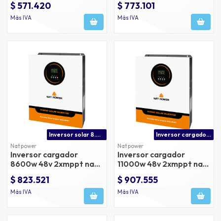
$ 571.420
$ 773.101
en paneles
Más IVA
Más IVA
Inversor solar 8.6kw con doble mppt y puerto bms
Inversor cargador 11000w 48v doble mppt 27a
Nat power
Nat power
Inversor cargador
Inversor cargador
8600w 48v 2xmppt nat
11000w 48v 2xmppt nat
power
power
$ 823.521
$ 907.555
Más IVA
Más IVA