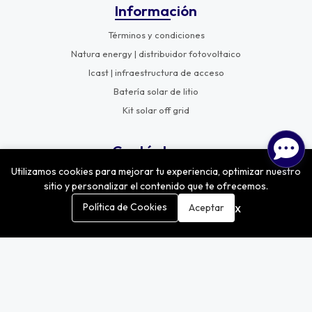
Información
Términos y condiciones
Natura energy | distribuidor fotovoltaico
Icast | infraestructura de acceso
Batería solar de litio
Kit solar off grid
Contáctanos
Utilizamos cookies para mejorar tu experiencia, optimizar nuestro
Teléfono
sitio y personalizar el contenido que te ofrecemos.
+56225519651
0
x
Política de Cookies
Aceptar
Escríbenos
ventas@solarbess.cl
Inicio
Carrito
Buscar
Menú
Encuentranos
Lira 2483, San Joaquín, Santiago