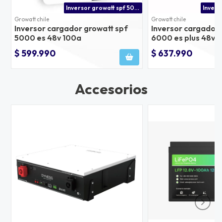
Inversor growatt spf 5000w 48v precio | inversor solar 5kw buena calidad
Growatt chile
Growatt chile
Inversor cargador growatt spf
Inversor cargador 
5000 es 48v 100a
6000 es plus 48v 6
en paneles
$ 599.990
$ 637.990
Accesorios