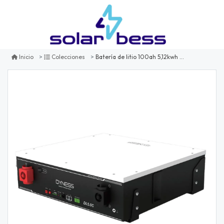
Batería de litio 100ah 5,12kwh dyness dl5.0c
Inicio
Colecciones