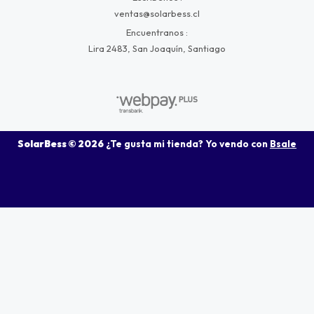
ventas@solarbess.cl
Encuentranos
Lira 2483, San Joaquín, Santiago
SolarBess © 2026
¿Te gusta mi tienda? Yo vendo con
Bsale