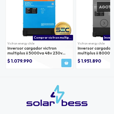
AGOT
Comprar victron multiplus ii precio con distribuidor oficial en chile
Victron energy chile
Victron energy chile
Inversor cargador victron
Inversor cargador 
multiplus ii 5000va 48v 230v
multiplus ii 8000v
50hz carga 50a, conmutación
50hz carga 100a, 
$ 1.079.990
$ 1.951.890
70a
100a