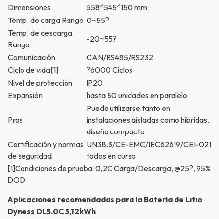
Dimensiones
558*545*150 mm
Temp. de carga Rango
0~55?
Temp. de descarga
-20~55?
Rango
Comunicación
CAN/RS485/RS232
Ciclo de vida[1]
?6000 Ciclos
Nivel de protección
lP20
Expansión
hasta 50 unidades en paralelo
Puede utilizarse tanto en
Pros
instalaciones aisladas como híbridas,
diseño compacto
Certificación y normas
UN38.3/CE-EMC/IEC62619/CEI-021
de seguridad
todos en curso
[1]Condiciones de prueba: 0,2C Carga/Descarga, @25?, 95%
DOD
Aplicaciones recomendadas para la Batería de Litio
Dyness DL5.0C 5,12kWh