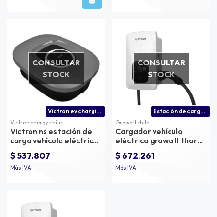
CONSULTAR
CONSULTAR
STOCK
STOCK
Victron ev charging station ns
Estación de carga vehículo eléctrico | growatt ev charger
Victron energy chile
Growatt chile
Victron ns estación de
Cargador vehículo
carga vehículo eléctrico
eléctrico growatt thor
7kw monofásico 22kw
07as
$ 537.807
$ 672.261
trifásico
Más IVA
Más IVA