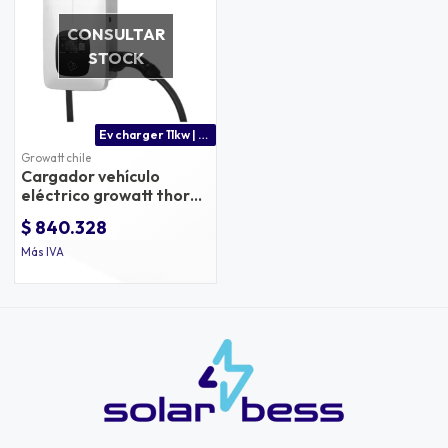
CONSULTAR
STOCK
Ev charger 11kw | cargador auto eléctrico trifásico 11kw
Growatt chile
Cargador vehículo
eléctrico growatt thor
11kw
$ 840.328
Más IVA