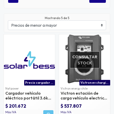
Mostrando
5
de 5
CONSULTAR
STOCK
Precio cargador vehículo eléctrico tipo 2 residencial
Victron ev charging station | estación de carga vehículo electrico 7kw monofásico 22kw trifásico
Nat power
Victron energy chile
Cargador vehículo
Victron estación de
eléctrico portátil 3.6kw
carga vehículo electrico
tipo 2 nat power
7kw monofásico 22kw
$ 201.672
$ 537.807
trifásico
Más IVA
Más IVA