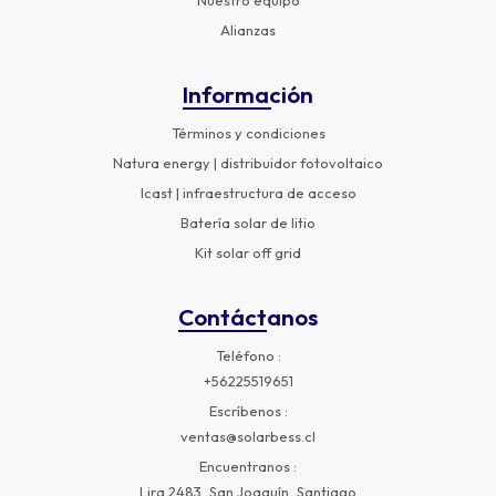
Nuestro equipo
Alianzas
Información
Términos y condiciones
Natura energy | distribuidor fotovoltaico
Icast | infraestructura de acceso
Batería solar de litio
Kit solar off grid
Contáctanos
Teléfono
+56225519651
Escríbenos
ventas@solarbess.cl
Encuentranos
Lira 2483, San Joaquín, Santiago