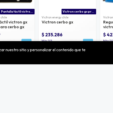
Pantalla táctil victron gx touch 50 para cerbo gx
Victron cerbo gx precio chile
 chile
Victron energy chile
Victron
áctil victron gx
Victron cerbo gx
Regu
para cerbo gx
vict
60a 
9
$ 235.286
$ 42
Más IVA
Más IV
ar nuestro sitio y personalizar el contenido que te
Inversor on grid 5000w afci sec
Inversor solar 6000w ip54