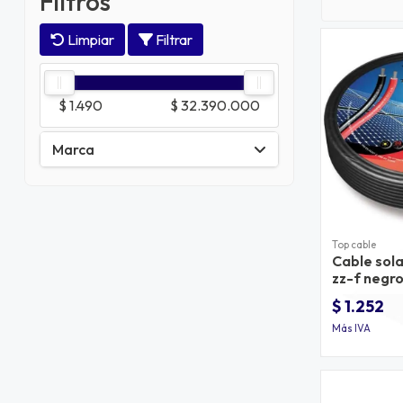
Filtros
Limpiar
Filtrar
$ 1.490
$ 32.390.000
Marca
Top cable
Cable sol
zz-f negr
$ 1.252
Más IVA