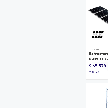
Rack sun
Estructur
paneles s
$ 65.538
Más IVA