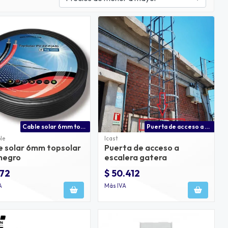
Cable solar 6mm topsolar zz-f negro
Puerta de acceso a escalera gatera con porta candado
le
Icast
e solar 6mm topsolar
Puerta de acceso a
 negro
escalera gatera
672
$ 50.412
A
Más IVA