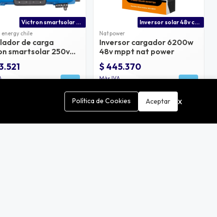
Victron smartsolar mppt 250/60-tr
Inversor solar 48v con bms
 energy chile
Nat power
lador de carga
Inversor cargador 6200w
ron smartsolar 250v
48v mppt nat power
12/24/48v mppt
3.521
$ 445.370
A
Más IVA
x
Política de Cookies
Aceptar
Inversor cargador 6200w para ess nat power
Inversor growatt spf 5000w 48v precio | inversor solar 5kw buena calidad