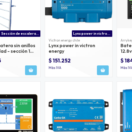
Sección de escalera gatera sin anillos de seguridad - sección 1 metro
Lynx power in victron energy | busbar modular 1000a
Victron energy chile
Arryke
atera sin anillos
Lynx power in victron
Bater
ad - sección 1
energy
12.8v
5
$ 151.252
$ 18
Más IVA
Más IV