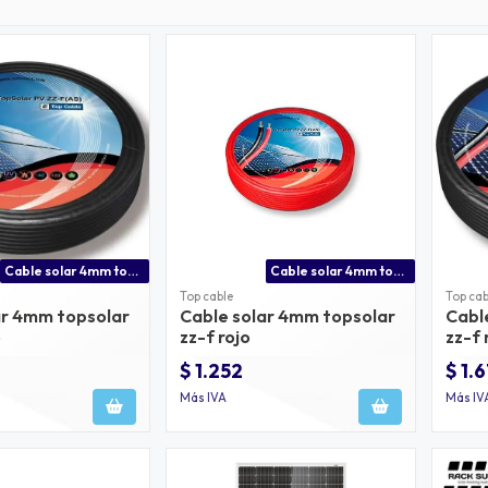
Cable solar 4mm topsolar zz-f negro
Cable solar 4mm topsolar zz-f rojo
Top cable
Top cab
ar 4mm topsolar
Cable solar 4mm topsolar
Cabl
o
zz-f rojo
zz-f
$ 1.252
$ 1.
Más IVA
Más IV