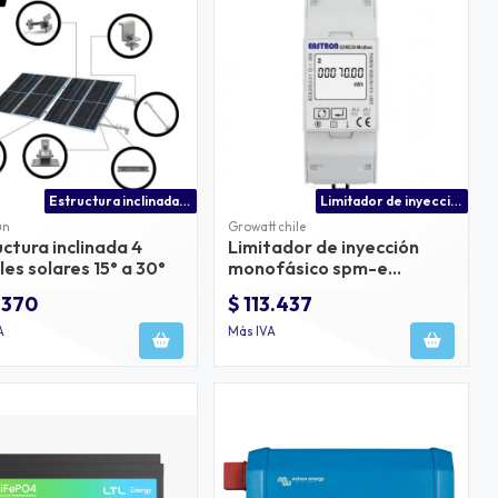
Estructura inclinada paneles solares ajustable de 15° a 30°
Limitador de inyección spm-e growatt
un
Growatt chile
ctura inclinada 4
Limitador de inyección
es solares 15° a 30°
monofásico spm-e
growatt
.370
$ 113.437
A
Más IVA