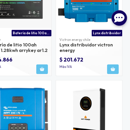
Batería de litio 100ah 12v precio
Lynx distribuidor
y
Victron energy chile
ía de litio 100ah
Lynx distribuidor victron
 1.28kwh arrykey ar1.2
energy
4.866
$ 201.672
A
Más IVA