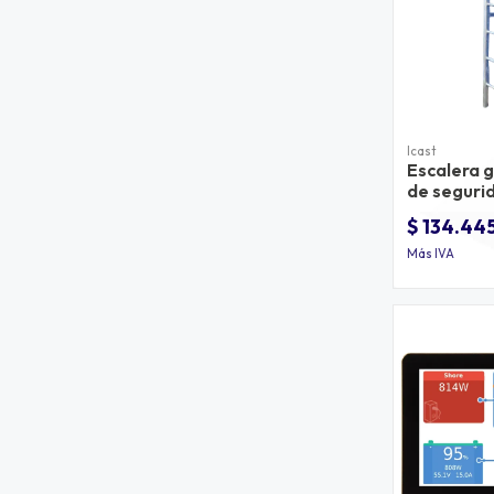
Icast
Escalera g
de segurid
metro
$ 134.44
Más IVA