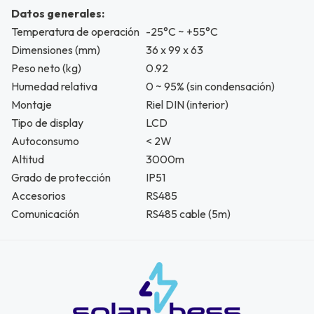
Datos generales:
Temperatura de operación
-25°C ~ +55°C
Dimensiones (mm)
36 x 99 x 63
Peso neto (kg)
0.92
Humedad relativa
0 ~ 95% (sin condensación)
Montaje
Riel DIN (interior)
Tipo de display
LCD
Autoconsumo
< 2W
Altitud
3000m
Grado de protección
IP51
Accesorios
RS485
Comunicación
RS485 cable (5m)