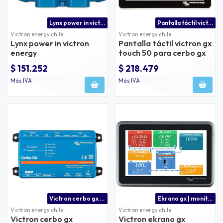
Lynx power in victron energy | busbar modular 1000a
Pantalla táctil victron gx touch 50 para cerbo gx
Victron energy chile
Victron energy chile
Lynx power in victron
Pantalla táctil victron gx
energy
touch 50 para cerbo gx
$ 151.252
$ 218.479
Más IVA
Más IVA
Victron cerbo gx precio chile
Ekrano gx | monitoreo y control victron energy en chile
Victron energy chile
Victron energy chile
Victron cerbo gx
Victron ekrano gx