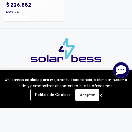
$ 226.882
Más IVA
Nosotros
Utilizamos cookies para mejorar tu experiencia, optimizar nuestro
Sobre nosotros
sitio y personalizar el contenido que te ofrecemos.
Nuestro equipo
0
x
Política de Cookies
Aceptar
Alianzas
Inicio
Carrito
Buscar
Menú
Información
Términos y condiciones