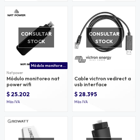
CONSULTAR
CONSULTAR
STOCK
STOCK
Módulo monitoreo wifi para inversor nat power
Nat power
Módulo monitoreo nat
Cable victron vedirect a
power wifi
usb interface
$ 25.202
$ 28.395
Más IVA
Más IVA