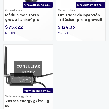
Growatt shine 4g-x — módulo de monitoreo 4g para sistemas fotovoltaicos
Growatt smart meter trifasico tpm
Growatt chile
Growatt chile
Módulo monitoreo
Limitador de inyección
growatt shine4g-x
trifásico tpm-e growatt
$ 75.622
$ 124.361
Más IVA
Más IVA
CONSULTAR
STOCK
Victron energy gx lte 4g mejor precio en chile
Victron energy chile
Victron energy gx lte 4g-
sa