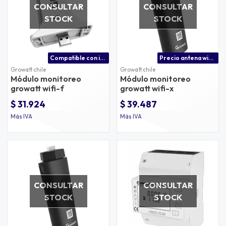
CONSULTAR
CONSULTAR
STOCK
STOCK
Compatible con inversores growatt serie spf
Precio antena wifi growatt compatible con inversores ongrid
Growatt chile
Growatt chile
Módulo monitoreo
Módulo monitoreo
growatt wifi-f
growatt wifi-x
$ 31.924
$ 39.487
Más IVA
Más IVA
CONSULTAR
CONSULTAR
STOCK
STOCK