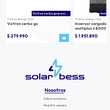
Victron cerbo gx precio chile
Victron energy chile
Victron energy chile
Victron cerbo gx
Inversor cargador 
multiplus ii 8000v
50hz carga 100a, 
$ 279.990
$ 1.951.890
100a
Nosotros
Sobre nosotros
Nuestro equipo