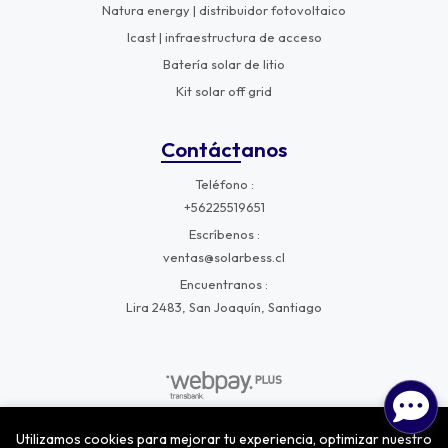
Natura energy | distribuidor fotovoltaico
Icast | infraestructura de acceso
Batería solar de litio
Kit solar off grid
Contáctanos
Teléfono
+56225519651
Escríbenos
ventas@solarbess.cl
Encuentranos
Lira 2483, San Joaquín, Santiago
Utilizamos cookies para mejorar tu experiencia, optimizar nuestro
SolarBess © 2026
¿Te gusta mi tienda? Yo vendo con
Bsale