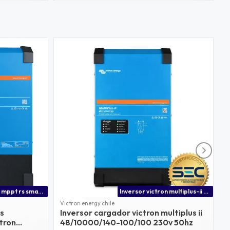
Victron energy mppt rs smartsolar 450/200-tr precio
Inversor victron multiplus-ii 48/10000/140-100/100 230v | ideal para uso como inversor solar de alta capacidad
Victron energy chile
D
s
Inversor cargador victron multiplus ii
B
tron
48/10000/140-100/100 230v 50hz
p