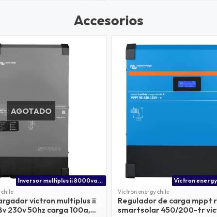
Accesorios
AGOTADO
Inversor multiplus ii 8000va 48v victron energy
 chile
Victron energy chile
argador victron multiplus ii
Regulador de carga mppt r
v 230v 50hz carga 100a,
smartsolar 450/200-tr vic