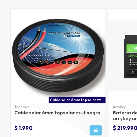
Cable solar 6mm topsolar zz-f negro
Top cable
Arrykey
Cable solar 6mm topsolar zz-f negro
Batería de
arrykey ar
$ 1.990
$ 219.99