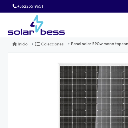
+56225519651
Panel solar 590w mono topcon
Inicio
Colecciones