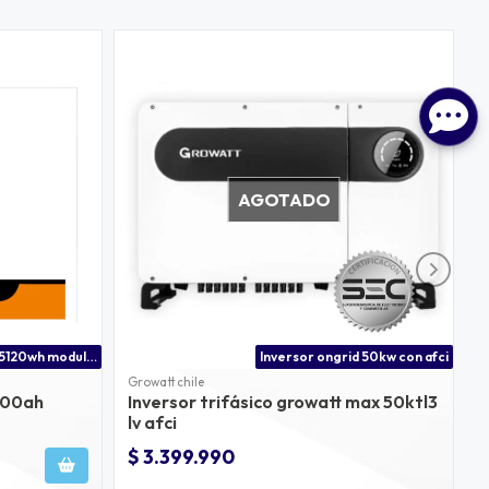
AGOTADO
Batería de litio 5120wh modular 100ah
Inversor ongrid 50kw con afci
Growatt chile
n100ah
Inversor trifásico growatt max 50ktl3
P
lv afci
a
$ 3.399.990