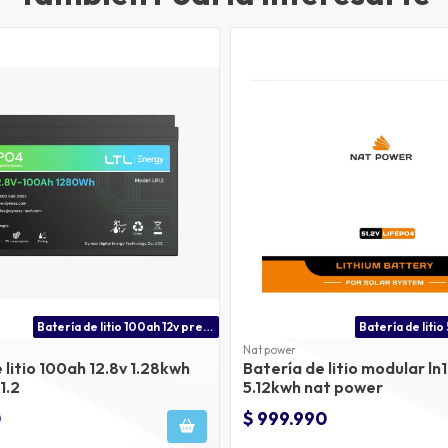
Batería de litio 100ah 12v precio
Nat power
 litio 100ah 12.8v 1.28kwh
Batería de litio modular l
1.2
5.12kwh nat power
0
$ 999.990