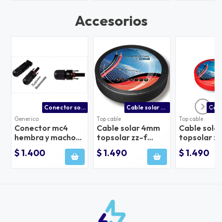
Accesorios
Conector solar mc4 precio | despachamos a temuco y todo el país
Cable solar 4mm topsolar zz-f negro
Generico
Top cable
Top cable
Conector mc4
Cable solar 4mm
Cable sola
hembra y macho
topsolar zz-f
topsolar zz
(par)
negro
$ 1.400
$ 1.490
$ 1.490