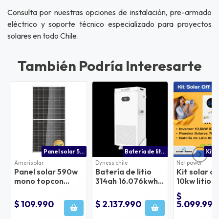
Consulta por nuestras opciones de instalación, pre-armado
eléctrico y soporte técnico especializado para proyectos
solares en todo Chile.
También Podría Interesarte
Panel solar 590w certificado sec chile
Batería de litio dyness powerbrick sc 16.07 kwh 314ah | batería solar lifepo? chile
Amerisolar
Dyness chile
Nat power
Panel solar 590w
Batería de litio
Kit solar of
mono topcon
314ah 16.076kwh
10kw litio c
amerisolar
dyness
inversor n
$
powerbrick sc
$ 109.990
$ 2.137.990
5.099.990