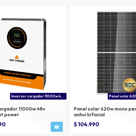
Inversor cargador 11000w 48v doble mppt 27a
cargador 11000w 48v
Panel solar 620w mono perc
at power
anhui bifacial
990
$ 104.990