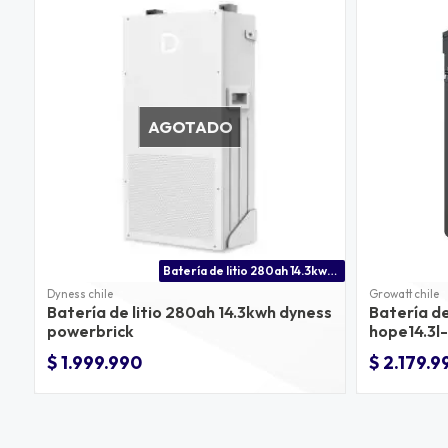
AGOTADO
Batería de litio 280ah 14.3kwh 51.2v para uso residencial y comercial
Dyness chile
Growatt chile
Batería de litio 280ah 14.3kwh dyness
Batería de
powerbrick
hope14.3l
$ 1.999.990
$ 2.179.9