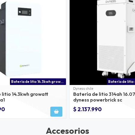
Batería de litio 14.3kwh growatt hope
Dyness chile
 litio 14.3kwh growatt
Batería de litio 314ah 16.
-a1
dyness powerbrick sc
90
$ 2.137.990
Accesorios