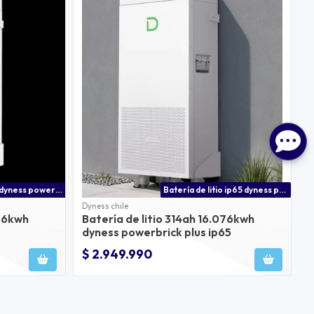
Batería de litio dyness powerbrick sc 16.07 kwh 314ah | batería solar lifepo? chile
Batería de litio ip65 dyness powerbrick plus
Dyness chile
076kwh
Batería de litio 314ah 16.076kwh
dyness powerbrick plus ip65
$ 2.949.990