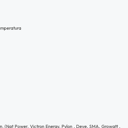
temperatura
ón. (Nat Power, Victron Energy, Pylon , Deye, SMA, Growatt ,