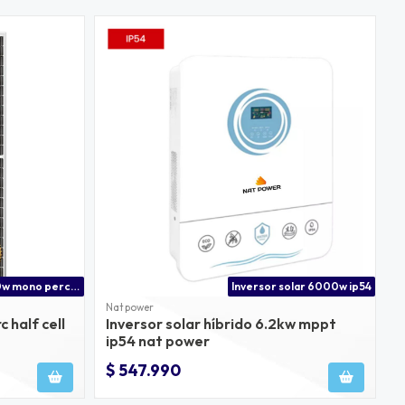
Panel solar 620w mono perc bifacial
Inversor solar 6000w ip54
Nat power
 half cell
Inversor solar híbrido 6.2kw mppt
ip54 nat power
$ 547.990