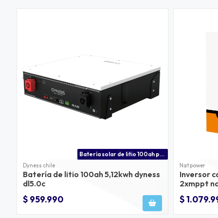
Batería solar de litio 100ah para inversores victron energy, growatt, voltronic, solis y +
Dyness chile
Nat power
Batería de litio 100ah 5,12kwh dyness
Inversor 
dl5.0c
2xmppt n
$ 959.990
$ 1.079.