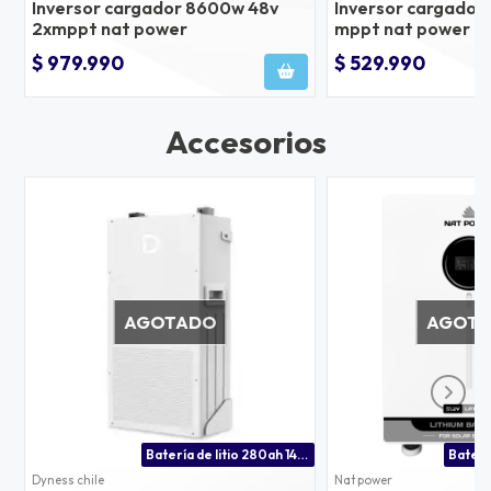
Inversor cargador 8600w 48v
Inversor cargador
2xmppt nat power
mppt nat power
$ 979.990
$ 529.990
Accesorios
AGOTADO
AGOT
Batería de litio 280ah 14.3kwh 51.2v para uso residencial y comercial
Dyness chile
Nat power