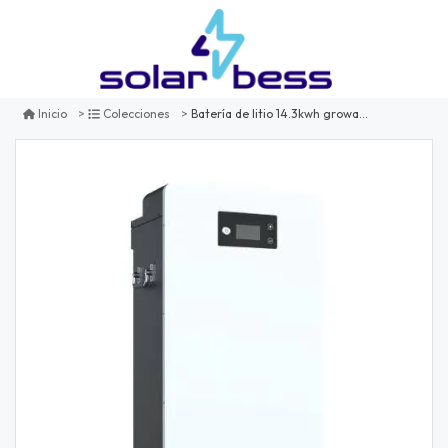
Batería de litio 14.3kwh growatt hope14.3l-a1
Inicio
Colecciones