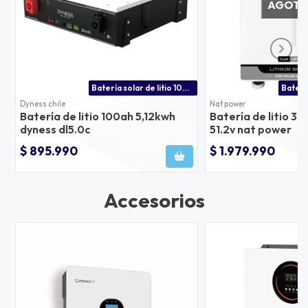
AGOT
Batería solar de litio 100ah para inversores victron energy, growatt, voltronic, solis y +
Dyness chile
Nat power
Batería de litio 100ah 5,12kwh
Batería de litio 3
dyness dl5.0c
51.2v nat power
$ 895.990
$ 1.979.990
Accesorios