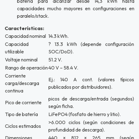
batería para alcanzar desde 14,3 kWh hasta
capacidades mucho mayores en configuraciones en
paralelo/stack.
Características:
Capacidad nominal
14.3 kWh.
Capacidad
? 13.3 kWh (depende configuración
utilizable
SOC/DoD).
Voltaje nominal
51.2 V.
Rango de operación
40 V – 58.4 V.
Corriente
Ej.: 140 A cont. (valores típicos
carga/descarga
publicados por distribuidores).
continua
picos de descarga/entrada (segundos)
Pico de corriente
según ficha.
Tipo de batería
LiFePO4 (fosfato de hierro y litio).
>6.000 ciclos (según condiciones de
Ciclos estimados
profundidad de descarga).
Dimensiones
440 × 812 × 265 mm (según