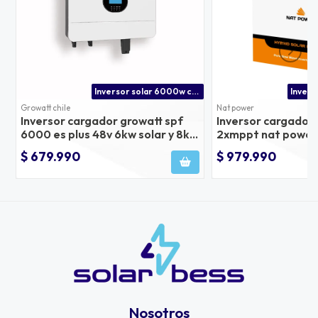
Inversor solar 6000w con mppt de 8000w | distribuidor oficial growatt en chile
Growatt chile
Nat power
Inversor cargador growatt spf
Inversor cargador
6000 es plus 48v 6kw solar y 8kw
2xmppt nat power
en paneles
$ 679.990
$ 979.990
Nosotros