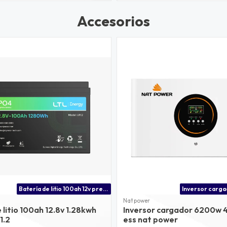
Accesorios
Batería de litio 100ah 12v precio
Nat power
 litio 100ah 12.8v 1.28kwh
Inversor cargador 6200w 
1.2
ess nat power