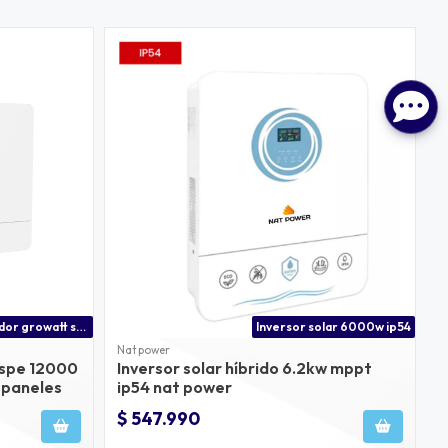
Inversor cargador growatt spe 12000 es 48v 12kw solar y 15kw en paneles
Inversor solar 6000w ip54
Nat power
 spe 12000
Inversor solar híbrido 6.2kw mppt
n paneles
ip54 nat power
$ 547.990