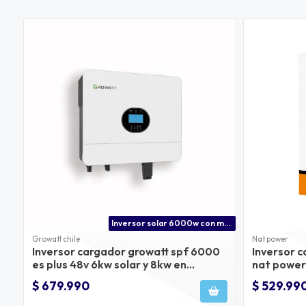
Inversor solar 6000w con mppt de 8000w | distribuidor oficial growatt en chile
Growatt chile
Nat power
Inversor cargador growatt spf 6000
Inversor 
es plus 48v 6kw solar y 8kw en
nat power
paneles
$ 679.990
$ 529.99