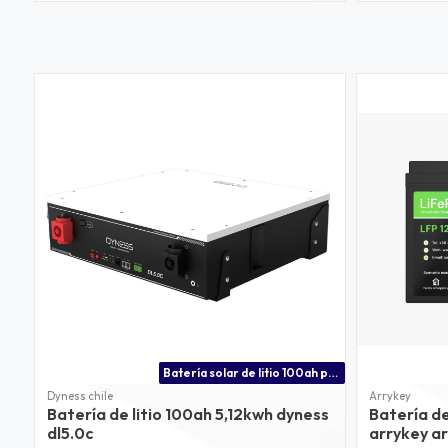
Batería solar de litio 100ah para inversores victron energy, growatt, voltronic, solis y +
Dyness chile
Arrykey
Batería de litio 100ah 5,12kwh dyness
Batería de
dl5.0c
arrykey ar