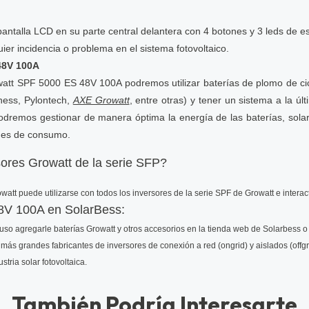
alla LCD en su parte central delantera con 4 botones y 3 leds de est
ier incidencia o problema en el sistema fotovoltaico.
48V 100A
owatt SPF 5000 ES 48V 100A podremos utilizar baterías de plomo de c
ess, Pylontech,
AXE Growatt
, entre otras) y tener un sistema a la ú
odremos gestionar de manera óptima la energía de las baterías, solar
des de consumo.
sores Growatt de la serie SFP?
att puede utilizarse con todos los inversores de la serie SPF de Growatt e interac
8V 100A en SolarBess:
agregarle baterías Growatt y otros accesorios en la tienda web de Solarbess o c
más grandes fabricantes de inversores de conexión a red (ongrid) y aislados (offgr
tria solar fotovoltaica.
También Podría Interesarte