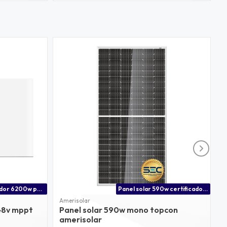
Inversor cargador 6200w para ess nat power
Panel solar 590w certificado sec chile
Amerisolar
D
48v mppt
Panel solar 590w mono topcon
B
amerisolar
d