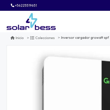
+56225519651
Inversor cargador growatt sp
Inicio
Colecciones