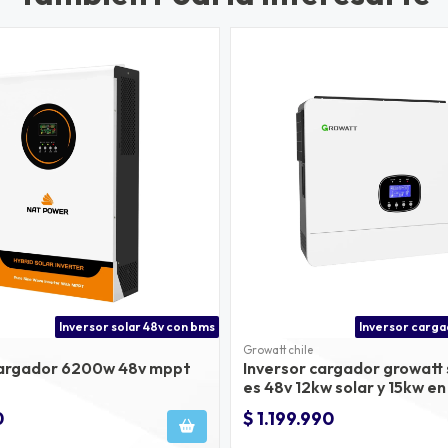
Inversor solar 48v con bms
Growatt chile
cargador 6200w 48v mppt
Inversor cargador growatt
es 48v 12kw solar y 15kw e
0
$ 1.199.990