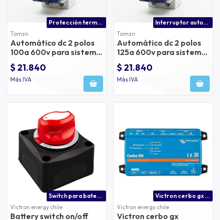
Protección termomagnetica 100a cc precio
Interruptor automático cc 125a precio
Tomzn
Tomzn
Automático dc 2 polos
Automático dc 2 polos
100a 600v para sistema
125a 600v para sistema
solar
solar
$ 21.840
$ 21.840
Más IVA
Más IVA
Switch para baterías on/off 275a marca victron energy
Victron cerbo gx precio chile
Victron energy chile
Victron energy chile
Battery switch on/off
Victron cerbo gx