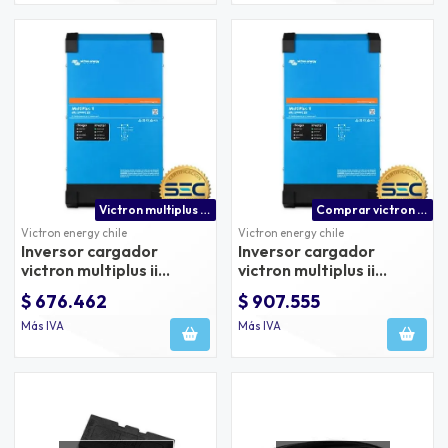
Victron multiplus 2 3000va | inversor para panel solar
Comprar victron multiplus ii precio con distribuidor oficial en chile
Victron energy chile
Victron energy chile
Inversor cargador
Inversor cargador
victron multiplus ii
victron multiplus ii
3000va 48v 230v 50hz
5000va 48v 230v 50hz
$ 676.462
$ 907.555
carga 35a, conmutación
carga 50a, conmutación
32a
70a
Más IVA
Más IVA