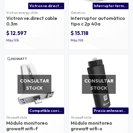
Victron ve.direct cable
Interruptor termomagnético tipo c 2 polos 40a
Victron energy chile
Generico
Victron ve.direct cable
Interruptor automático
0.3m
tipo c 2p 40a
$ 12.597
$ 15.118
Más IVA
Más IVA
CONSULTAR
CONSULTAR
STOCK
STOCK
Compatible con inversores growatt serie spf
Precio antena wifi growatt compatible con inversores ongrid
Growatt chile
Growatt chile
Módulo monitoreo
Módulo monitoreo
growatt wifi-f
growatt wifi-x