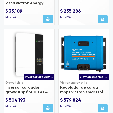
275a victron energy
$ 35.109
$ 235.286
Más IVA
Más IVA
Inversor growatt spf 5000w 48v precio | inversor solar 5kw buena calidad
Victron smartsolar 250/100 mppt posee puerto ve.can y bluetooth
Growatt chile
Victron energy chile
Inversor cargador
Regulador de carga
growatt spf 5000 es 48v
mppt victron smartsolar
100a
250v 100a tr ve.can
$ 504.193
$ 579.824
bluetooth
Más IVA
Más IVA