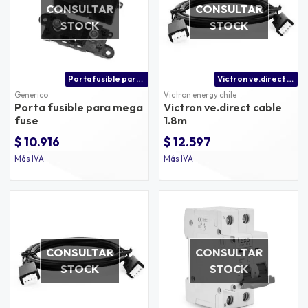
CONSULTAR
CONSULTAR
STOCK
STOCK
Porta fusible para mega fuse (fuse holder)
Victron ve.direct cable 1.8m
Generico
Victron energy chile
Porta fusible para mega
Victron ve.direct cable
fuse
1.8m
$ 10.916
$ 12.597
Más IVA
Más IVA
CONSULTAR
CONSULTAR
STOCK
STOCK