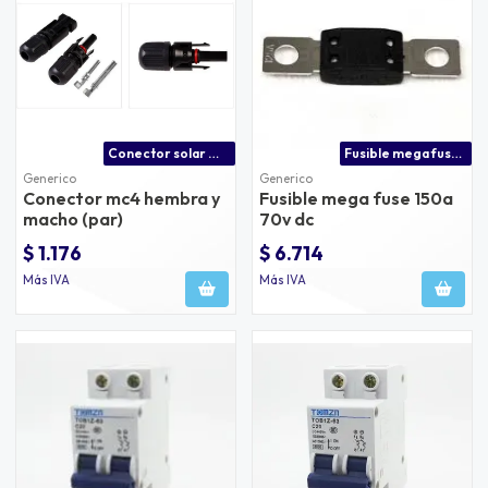
Conector solar mc4 precio | despachamos a temuco y todo el país
Fusible mega fuse 150a 70v dc
Generico
Generico
Conector mc4 hembra y
Fusible mega fuse 150a
macho (par)
70v dc
$ 1.176
$ 6.714
Más IVA
Más IVA