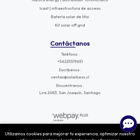
Icast | infraestructura de acceso
Batería solar de litio
Kit solar off grid
Contáctanos
Teléfono
+56225519651
Escríbenos
ventas@solarbess.cl
Encuentranos
Lira 2483, San Joaquín, Santiago
Utilizamos cookies para mejorar tu experiencia, optimizar nuestro
SolarBess © 2026
¿Te gusta mi tienda? Yo vendo con
Bsale