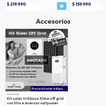
$ 219.990
$ 159.990
Accesorios
AGOTADO
Precio kit solar trifásico 30kw
Nat power
Kit solar trifásico 30kw off grid
con litio e inversor natpower