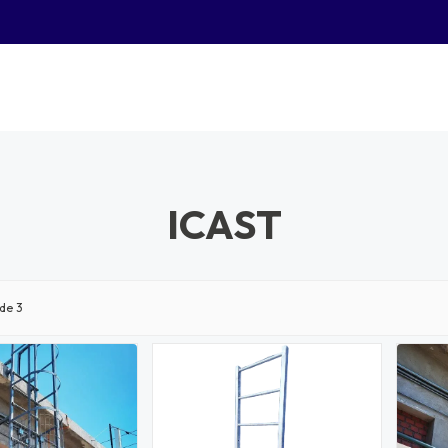
ICAST
de 3