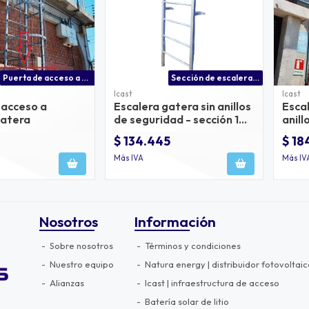
Puerta de acceso a escalera gatera con porta candado
Sección de escalera gatera sin anillos de seguridad - sección 1 metro
Icast
Icast
 acceso a
Escalera gatera sin anillos
Esca
gatera
de seguridad - sección 1
anill
metro
secci
$ 134.445
$ 18
Más IVA
Más IV
Nosotros
Información
Sobre nosotros
Términos y condiciones
Nuestro equipo
Natura energy | distribuidor fotovoltaic
Alianzas
Icast | infraestructura de acceso
Batería solar de litio