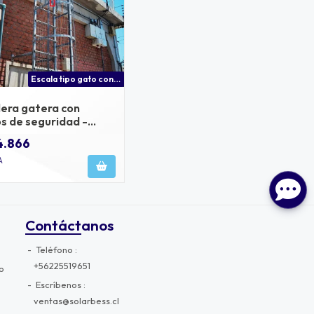
Escala tipo gato con anillos de seguridad 1 metro lineal
lera gatera con
os de seguridad -
ón 1 metro
4.866
A
Contáctanos
Teléfono
+56225519651
o
Escríbenos
ventas@solarbess.cl