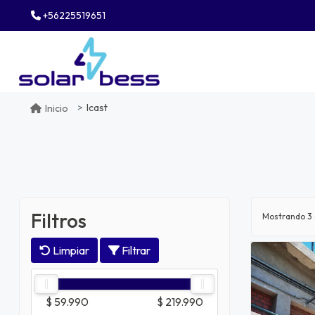
+56225519651
Icast
Inicio
Filtros
Mostrando
3
Limpiar
Filtrar
$ 59.990
$ 219.990