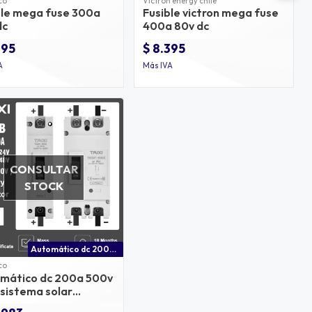
co
Victron energy chile
ble mega fuse 300a
Fusible victron mega fuse
dc
400a 80v dc
395
$ 8.395
A
Más IVA
CONSULTAR
STOCK
Automático dc 200a 500v para sistema solar fotovoltaico
co
mático dc 200a 500v
 sistema solar
voltaico