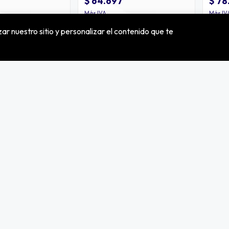
$ 64.697
$ 78
Más IVA
Más IV
ar nuestro sitio y personalizar el contenido que te
Nosotros
Información
Sobre nosotros
Términos y condiciones
Nuestro equipo
Natura energy | distribuidor fotovoltaic
Alianzas
Icast | infraestructura de acceso
Batería solar de litio
Kit solar off grid
SolarBess © 2026
¿Te gusta mi tienda? Yo vendo con
Bsale