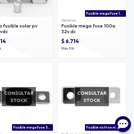
Fusible mega fuse 100a 32v dc
Generico
 fusible solar pv
Fusible mega fuse 100a
vdc
32v dc
714
$ 6.714
A
Más IVA
CONSULTAR
CONSULTAR
STOCK
STOCK
Fusible mega fuse 300a para instalaciones en cc
Fusible victron mega fuse 400a 80v dc