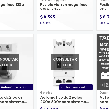
Victron energy chile
Generi
ega fuse 125a
Fusible victron mega fuse
Fusi
200a 70v dc
70v 
$ 8.395
$ 8.
Más IVA
Más IV
NSULTAR
CONSULTAR
STOCK
STOCK
Automático dc 2 polos 80a 600v | protección para bancos de baterías
Protecciones solares para sistemas fotovoltaicos
Generico
Generi
o dc 2 polos
Automático dc 2 polos
Auto
para sistema
200a 600v para sistema
para
solar fotovoltaico
foto