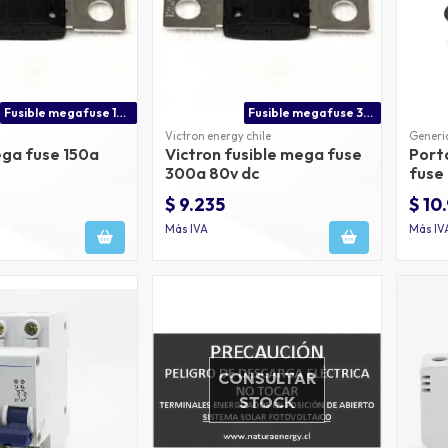
Fusible mega fuse 150a 70v dc
Fusible mega fuse 300a 80v dc
Victron energy chile
Generi
ega fuse 150a
Victron fusible mega fuse
Port
300a 80v dc
fuse
$ 9.235
$ 10
Más IVA
Más IV
CONSULTAR
STOCK