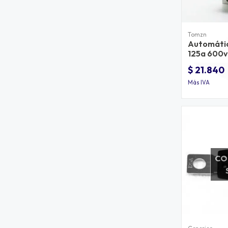
Tomzn
Automátic
125a 600v
solar
$ 21.840
Más IVA
CO