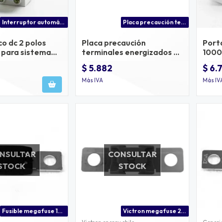
Interruptor automático cc 125a precio
Placa precaución terminales energizados en posición abierto
o dc 2 polos
Placa precaución
Porta
 para sistema
terminales energizados en
1000
posición abierto
$ 5.882
$ 6.
Más IVA
Más IV
NSULTAR
CONSULTAR
STOCK
STOCK
Fusible mega fuse 125a 32v dc
Victron mega fuse 200a 70v dc