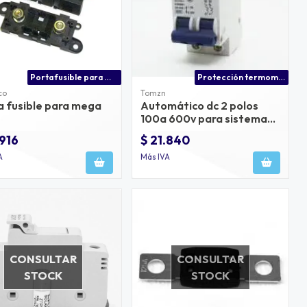
Porta fusible para mega fuse (fuse holder)
Protección termomagnetica 100a cc precio
co
Tomzn
a fusible para mega
Automático dc 2 polos
100a 600v para sistema
solar
.916
$ 21.840
A
Más IVA
CONSULTAR
CONSULTAR
STOCK
STOCK