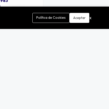
.983
A
x
Política de Cookies
Aceptar
Contáctanos
Teléfono
+56225519651
o
Escríbenos
ventas@solarbess.cl
Encuentranos
Lira 2483, San Joaquín, Santiago