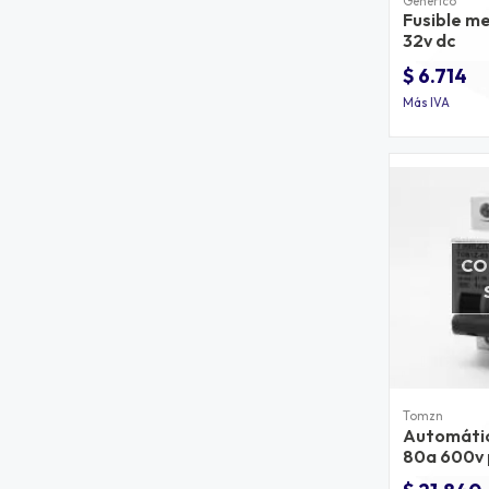
Generico
Fusible m
32v dc
$ 6.714
Más IVA
CO
Tomzn
Automátic
80a 600v 
solar