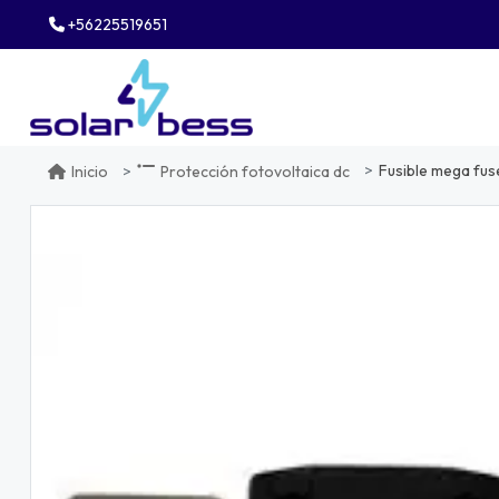
+56225519651
Fusible mega fus
Inicio
Protección fotovoltaica dc