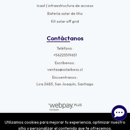
Icast | infraestructura de acceso
Batería solar de litio
Kit solar off grid
Contáctanos
Teléfono
+56225519651
Escríbenos
ventas@solarbess.cl
Encuentranos
Lira 2483, San Joaquín, Santiago
Utilizamos cookies para mejorar tu experiencia, optimizar nuestro
SolarBess © 2026
¿Te gusta mi tienda? Yo vendo con
Bsale
sitio y personalizar el contenido que te ofrecemos.