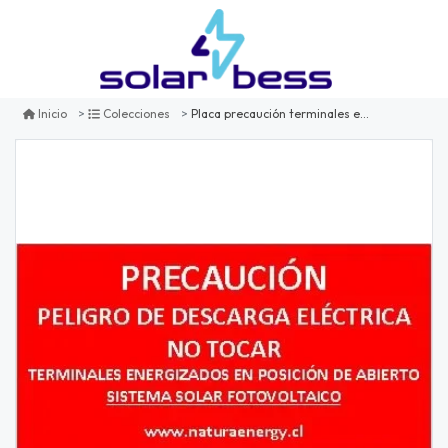
Placa precaución terminales energizados en posición abierto
Inicio
Colecciones