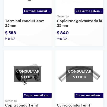
Terminal conduit emt 25mm
Copla rmc galvanizada hi 25mm
Generico
Terminal conduit emt
Copla rmc galvanizada hi
25mm
25mm
$ 588
$ 840
Más IVA
Más IVA
CONSULTAR
CONSULTAR
STOCK
STOCK
Copla conduit emt 32mm
Curva conduit emt 20mm
Generico
Copla conduit emt
Curva conduit emt