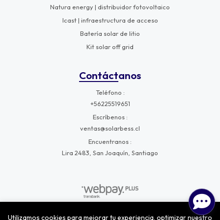
Natura energy | distribuidor fotovoltaico
Icast | infraestructura de acceso
Batería solar de litio
Kit solar off grid
Contáctanos
Teléfono
+56225519651
Escríbenos
ventas@solarbess.cl
Encuentranos
Lira 2483, San Joaquín, Santiago
Utilizamos cookies para mejorar tu experiencia, optimizar nuestro
SolarBess © 2026
¿Te gusta mi tienda? Yo vendo con
Bsale