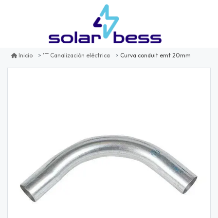
Curva conduit emt 20mm
Inicio
Canalización eléctrica