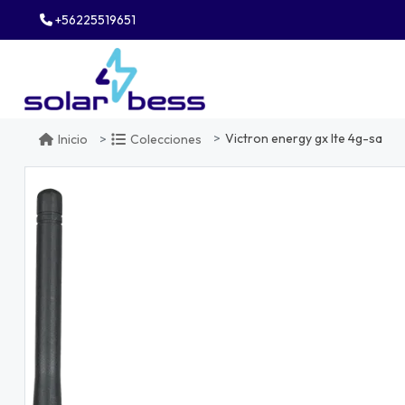
+56225519651
Victron energy gx lte 4g-sa
Inicio
Colecciones