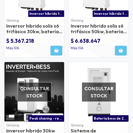
Inversor hibrido trifásico 30kw compatible con batería dyness hv
Inversor hibrido trifásico 50kw compatible con baterías de litio dyness hv
Ginlong
Ginlong
Inversor hibrido solis s6
Inversor hibrido solis s6
trifásico 30kw, batería:
trifásico 50kw, batería:
150-850v, pv:1000v max.
150-850v, pv:1000v max.
$ 5.367.218
$ 6.638.647
Más IVA
Más IVA
CONSULTAR
CONSULTAR
STOCK
STOCK
Peak shaving - recorte de energía en hora punta
Batería bess de 261kwh compatible con inversores solis
Ginlong
Ginlong
Inversor hibrido 30kw
Sistema de