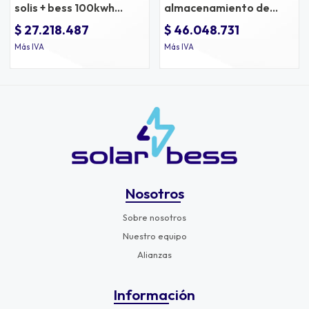
solis + bess 100kwh
almacenamiento de
dyness
energía bess 261kwh
$ 27.218.487
$ 46.048.731
evercore solis
Más IVA
Más IVA
Nosotros
Sobre nosotros
Nuestro equipo
Alianzas
Información