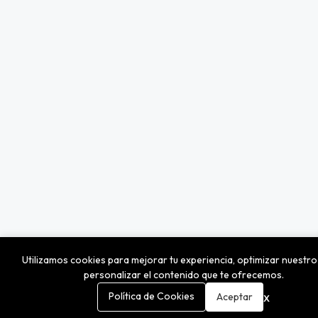
Utilizamos cookies para mejorar tu experiencia, optimizar nuestro 
personalizar el contenido que te ofrecemos.
0
x
Política de Cookies
Aceptar
Inicio
Carrito
Buscar
M