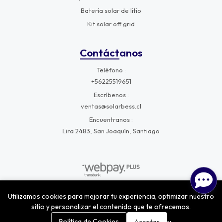
Batería solar de litio
Kit solar off grid
Contáctanos
Teléfono
+56225519651
Escríbenos
ventas@solarbess.cl
Encuentranos
Lira 2483, San Joaquín, Santiago
Utilizamos cookies para mejorar tu experiencia, optimizar nuestro
SolarBess © 2026
¿Te gusta mi tienda? Yo vendo con
Bsale
sitio y personalizar el contenido que te ofrecemos.
0
Política de Cookies