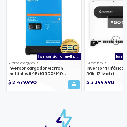
AGOT
Inversor victron multiplus-ii 48/10000/140-100/100 230v | ideal para uso como inversor solar de alta capacidad
Victron energy chile
Growatt chile
Inversor cargador victron
Inversor trifásico
multiplus ii 48/10000/140-
50ktl3 lv afci
100/100 230v 50hz
$ 2.479.990
$ 3.399.990