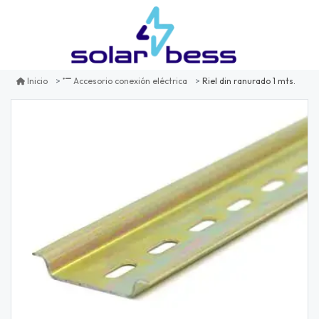
Riel din ranurado 1 mts.
Inicio
Accesorio conexión eléctrica