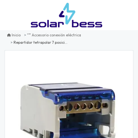
Inicio
Accesorio conexión eléctrica
Repartidor tetrapolar 7 posiciones para riel din