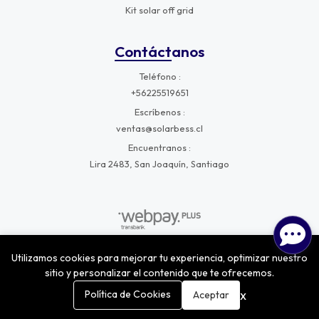
Kit solar off grid
Contáctanos
Teléfono
+56225519651
Escríbenos
ventas@solarbess.cl
Encuentranos
Lira 2483, San Joaquín, Santiago
Utilizamos cookies para mejorar tu experiencia, optimizar nuestro
SolarBess © 2026
¿Te gusta mi tienda? Yo vendo con
Bsale
sitio y personalizar el contenido que te ofrecemos.
0
x
Política de Cookies
Aceptar
Inicio
Carrito
Buscar
Menú