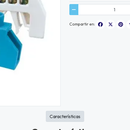
Compartir en:
Características