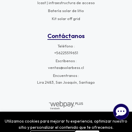
Icast | infraestructura de acceso
Batería solar de litio
Kit solar off grid
Contáctanos
Teléfono
+56225519651
Escríbenos
ventas@solarbess.cl
Encuentranos
Lira 2483, San Joaquín, Santiago
Utilizamos cookies para mejorar tu experiencia, optimizar nuestro
SolarBess © 2026
¿Te gusta mi tienda? Yo vendo con
Bsale
sitio y personalizar el contenido que te ofrecemos.