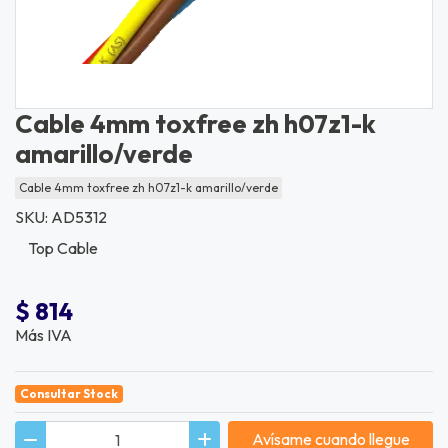
Cable 4mm toxfree zh h07z1-k
amarillo/verde
Cable 4mm toxfree zh h07z1-k amarillo/verde
SKU: AD5312
Top Cable
$ 814
Más IVA
Consultar Stock
Avísame cuando llegue