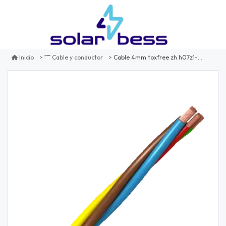
Cable 4mm toxfree zh h07z1-k amarillo/verde
Inicio
Cable y conductor