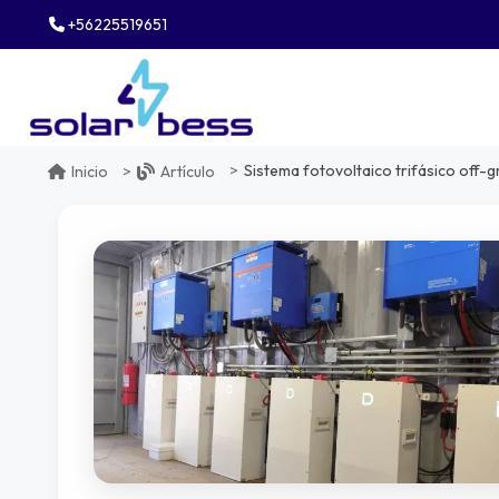
+56225519651
Sistema fotovoltaico trifásico off-grid para faena minera en chile: solució
Inicio
Artículo