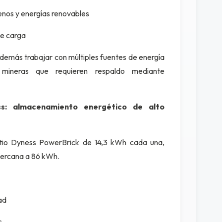
enos y energías renovables
de carga
demás trabajar con múltiples fuentes de energía
 mineras que requieren respaldo mediante
ss: almacenamiento energético de alto
litio Dyness PowerBrick de 14,3 kWh cada una,
cercana a 86 kWh.
ad
s